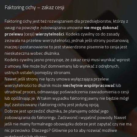
Faktoring cichy – zakaz cesji
Faktoring cichy jest też rozwiązaniem dla przedsiębiorstw, którzy z
uwagi na powzięte zobowiązania umowne
nie mogę dokonać
przelewu
(cesji)
wierzytelności
. Kodeks cywilny co do zasady
zezwala na przelew wierzytelności, jednak jeśli strony postanowią
inaczej i postanowienie to jest stwierdzone pisemnie to cesja jest
nieskuteczna wobec dłużnika.
Kodeks cywilny jasno precyzuje, że zakaz cesji musi wynikać wprost
z umowy. Nie może być domniemany lub wynikać z odrębnych,
ustnych ustaleń pomiędzy stronami.
Nawet jeśli strony nie łączy umowa wyłączająca przelew
wierzytelności to dłużnik może
niechętnie współpracować
lub
utrudniać proces, odmawiając poświadczenia zawiadomienia o cesji
lub opóźniając je. W takim wypadku faktoring jawny nie będzie mógł
być zastosowany i faktoring cichy jest jedyną opcją.
Dobrze jest uprzedzić dłużnika, że planujemy oddać jego
zobowiązania do faktoringu. Zadzwonić i wyjaśnić powody. Nawet
jeśli nie mamy formalnego obowiązku dobrze jest zapytać czy nie ma
nic przeciwko. Dlaczego? Głównie po to aby rozwiać możliwe
wątpliwości lub obawy.