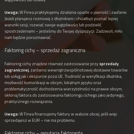
Uwaga:
W Finea praktykujemy działania oparte o jawność i zaufanie.
Jeżeli planujesz rozmowę z dłużnikiem i chciałbyś poznać lepiej
warunki cesji, rozwiać swoje wątpliwości lub podzielić
spostrzeżeniami – jesteśmy do Twojej dyspozycji. Zadzwoń, miło
nam będzie porozmawiać.
Faktoring cichy – sprzedaż zagraniczna
Faktoring cichy znajdzie również zastosowanie przy
sprzedaży
zagranicznej
, zarówno wewnątrzwspólnotowej dostawie towarów
lub usług jak i eksporcie poza UE. Trudność w weryfikacji dłużnika,
możliwość komunikacji w obcym, lokalnym języku oraz
problematyczność dochodzenia wierzytelności na prawie obcym,
skłonią faktora do zastosowania faktoringu cichego jako jedynego,
praktycznego rozwiązania.
Uwaga:
W Finea finansujemy faktury w walucie obcej, jeśli więc
sprzedajesz w EUR – nie ma problemu.
Faktoring cichy – reputacja faktoranta