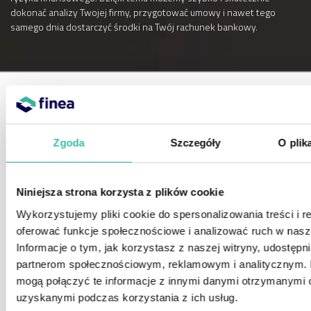
dokonać analizy Twojej firmy, przygotować umowy i nawet tego
samego dnia dostarczyć środki na Twój rachunek bankowy.
Faktoring cichy, ryzyko
Zgoda
Szczegóły
O plik
faktora
Niniejsza strona korzysta z plików cookie
Faktoring cichy – szczególnie w przypadku
mikrofaktoringu
– może
nieść wyższe ryzyko aniżeli faktoring jawny. Jeżeli przedsiębiorca
Wykorzystujemy pliki cookie do spersonalizowania treści i r
zachowuje
dobrą reputację płatniczą
, rozlicza swoje zobowiązania
oferować funkcje społecznościowe i analizować ruch w nasze
na czas, a jego zapotrzebowanie na kapitał obrotowy wynika z
Informacje o tym, jak korzystasz z naszej witryny, udostęp
naturalnych potrzeb to ryzyko jest podobne. Jednakże w sytuacji
partnerom społecznościowym, reklamowym i analitycznym. 
pojawiających się opóźnień płatniczych, faktor może oczekiwać
mogą połączyć te informacje z innymi danymi otrzymanymi o
zabezpieczenia na majątku firmy.
Co innego jeśli wskutek problemów płynnościowych za
uzyskanymi podczas korzystania z ich usług.