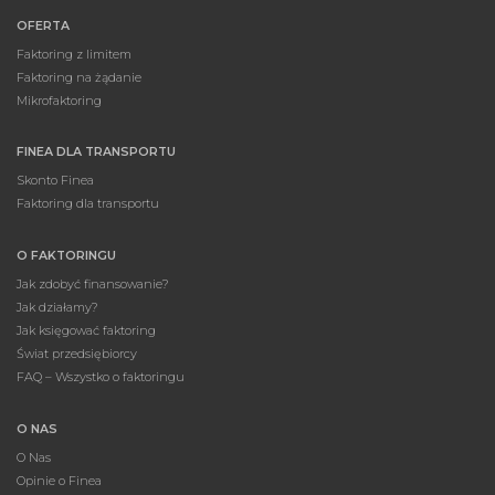
OFERTA
Faktoring z limitem
Faktoring na żądanie
Mikrofaktoring
FINEA DLA TRANSPORTU
Skonto Finea
Faktoring dla transportu
O FAKTORINGU
Jak zdobyć finansowanie?
Jak działamy?
Jak księgować faktoring
Świat przedsiębiorcy
FAQ – Wszystko o faktoringu
O NAS
O Nas
Opinie o Finea