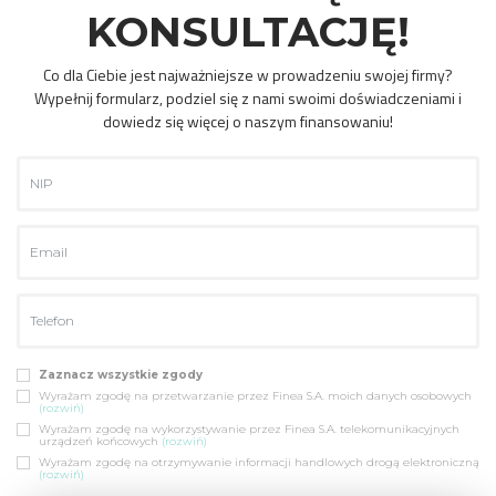
KONSULTACJĘ!
Co dla Ciebie jest najważniejsze w prowadzeniu swojej firmy?
Wypełnij formularz, podziel się z nami swoimi doświadczeniami i
dowiedz się więcej o naszym finansowaniu!
Zaznacz wszystkie zgody
Wyrażam zgodę na przetwarzanie przez Finea S.A. moich danych osobowych
(rozwiń)
Wyrażam zgodę na wykorzystywanie przez Finea S.A. telekomunikacyjnych
urządzeń końcowych
(rozwiń)
Wyrażam zgodę na otrzymywanie informacji handlowych drogą elektroniczną
(rozwiń)