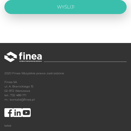
2020 Finea Wszystkie prawa zastrzeżone
Finea SA
ul. A. Branickiego 15
02-972 Warszawa
tel.: 732 489 171
m.:
kontakt@finea.pl
tekst