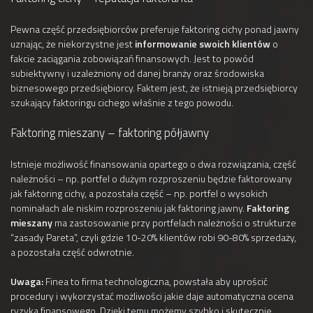
Pewna część przedsiębiorców preferuje faktoring cichy ponad jawny
uznając, że niekorzystne jest
informowanie swoich klientów
o
fakcie zaciągania zobowiązań finansowych. Jest to powód
subiektywny i uzależniony od danej branży oraz środowiska
biznesowego przedsiębiorcy. Faktem jest, że istnieją przedsiębiorcy
szukający faktoringu cichego właśnie z tego powodu.
Faktoring mieszany – faktoring półjawny
Istnieje możliwość finansowania opartego o dwa rozwiązania, część
należności – np. portfel o dużym rozproszeniu będzie faktorowany
jak faktoring cichy, a pozostała część – np. portfel o wysokich
nominałach ale niskim rozproszeniu jak faktoring jawny.
Faktoring
mieszany
ma zastosowanie przy portfelach należności o strukturze
“zasady Pareta”, czyli gdzie 10-20% klientów robi 90-80% sprzedaży,
a pozostała część odwrotnie.
Uwaga:
Finea to firma technologiczna, powstała aby uprościć
procedury i wykorzystać możliwości jakie daje automatyczna ocena
ryzyka finansowego. Dzięki temu możemy szybko i skutecznie