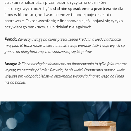
strukturze należności i przeniesieniu ryzyka na dłużników
faktoringowych może być
ostatnim sposobem na przetrwanie
dla
firmy w kłopotach, pod warunkiem że ta podejmuje działania
naprawcze. Faktor wycofa się z finansowania jeśli pojawi się ryzyko
oczywistego bankructwa lub działań nielegalnych.
Porada:
Zwracaj uwagę na okres przedłużenia kredytu, a kiedy nadchodzi
miej plan B. Bank może chcieć narzucić swoje warunki. Jeśli Twoje wyniki są
gorsze od ubiegłorocznych to spodziewaj się kłopotów.
Uwaga:
W Finea niezbędne dokumenty do finansowania to tylko faktura oraz
wyciąg za ostatnie pół roku. Prawda, że niewiele? Dodatkowo masz o wiele
większe prawdopodobieństwo otrzymania wsparcia finansowego od Finea
niż od banku.