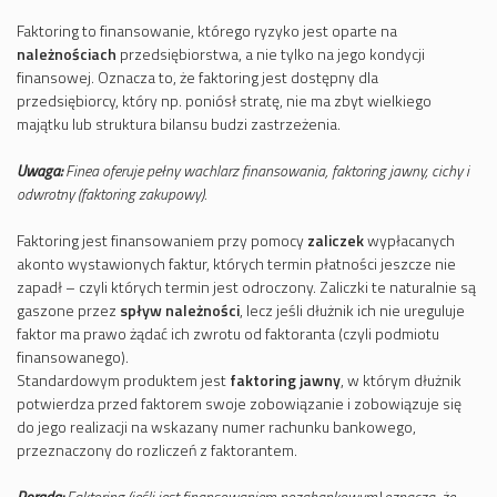
Faktoring to finansowanie, którego ryzyko jest oparte na
należnościach
przedsiębiorstwa, a nie tylko na jego kondycji
finansowej. Oznacza to, że faktoring jest dostępny dla
przedsiębiorcy, który np. poniósł stratę, nie ma zbyt wielkiego
majątku lub struktura bilansu budzi zastrzeżenia.
Uwaga:
Finea oferuje pełny wachlarz finansowania, faktoring jawny, cichy i
odwrotny (faktoring zakupowy).
Faktoring jest finansowaniem przy pomocy
zaliczek
wypłacanych
akonto wystawionych faktur, których termin płatności jeszcze nie
zapadł – czyli których termin jest odroczony. Zaliczki te naturalnie są
gaszone przez
spływ należności
, lecz jeśli dłużnik ich nie ureguluje
faktor ma prawo żądać ich zwrotu od faktoranta (czyli podmiotu
finansowanego).
Standardowym produktem jest
faktoring jawny
, w którym dłużnik
potwierdza przed faktorem swoje zobowiązanie i zobowiązuje się
do jego realizacji na wskazany numer rachunku bankowego,
przeznaczony do rozliczeń z faktorantem.
Porada:
Faktoring (jeśli jest finansowaniem pozabankowym) oznacza, że