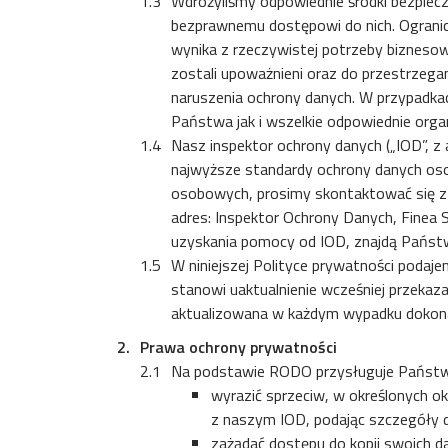
Wdrożyliśmy odpowiednie środki bezpiec
bezprawnemu dostępowi do nich. Ogranic
wynika z rzeczywistej potrzeby bizneso
zostali upoważnieni oraz do przestrzeg
naruszenia ochrony danych. W przypadk
Państwa jak i wszelkie odpowiednie org
Nasz inspektor ochrony danych („IOD”, 
najwyższe standardy ochrony danych os
osobowych, prosimy skontaktować się z
adres: Inspektor Ochrony Danych, Finea
uzyskania pomocy od IOD, znajdą Państw
W niniejszej Polityce prywatności poda
stanowi uaktualnienie wcześniej przeka
aktualizowana w każdym wypadku dokona
Prawa ochrony prywatności
Na podstawie RODO przysługuje Państwu 
wyrazić sprzeciw, w określonych o
z naszym IOD, podając szczegóły 
zażądać dostępu do kopii swoich 