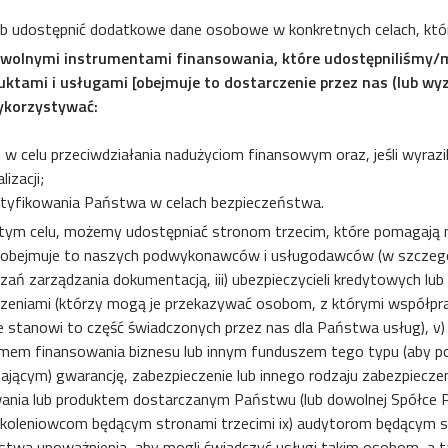
b udostępnić dodatkowe dane osobowe w konkretnych celach, które
owolnymi instrumentami finansowania, które udostępniliśmy/
uktami i usługami [obejmuje to dostarczenie przez nas (lub w
ykorzystywać:
i w celu przeciwdziałania nadużyciom finansowym oraz, jeśli wyra
izacji;
ntyfikowania Państwa w celach bezpieczeństwa.
 tym celu, możemy udostępniać stronom trzecim, które pomagają
i, obejmuje to naszych podwykonawców i usługodawców (w szczeg
ązań zarządzania dokumentacją, iii) ubezpieczycieli kredytowych lu
zeniami (którzy mogą je przekazywać osobom, z którymi współprac
stanowi to część świadczonych przez nas dla Państwa usług), v
em finansowania biznesu lub innym funduszem tego typu (aby pom
jącym) gwarancję, zabezpieczenie lub innego rodzaju zabezpiecze
nia lub produktem dostarczanym Państwu (lub dowolnej Spółce P
szkoleniowcom będącym stronami trzecimi ix) audytorom będącym s
aństwa upoważnienia, aby mogli świadczyć usługi takim osobom, 