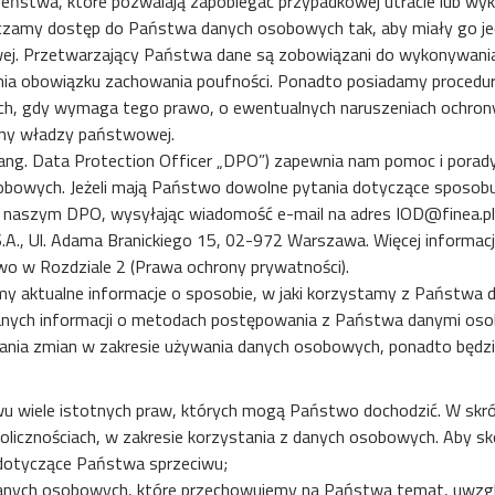
zeństwa, które pozwalają zapobiegać przypadkowej utracie lub w
zamy dostęp do Państwa danych osobowych tak, aby miały go jed
wej. Przetwarzający Państwa dane są zobowiązani do wykonywania 
ania obowiązku zachowania poufności. Ponadto posiadamy proced
ach, gdy wymaga tego prawo, o ewentualnych naruszeniach ochro
any władzy państwowej.
z ang. Data Protection Officer „DPO”) zapewnia nam pomoc i pora
obowych. Jeżeli mają Państwo dowolne pytania dotyczące sposobu
 naszym DPO, wysyłając wiadomość e-mail na adres
IOD@finea.pl
 S.A., Ul. Adama Branickiego 15, 02-972 Warszawa. Więcej informa
o w Rozdziale 2 (Prawa ochrony prywatności).
jemy aktualne informacje o sposobie, w jaki korzystamy z Państw
zanych informacji o metodach postępowania z Państwa danymi osob
nia zmian w zakresie używania danych osobowych, ponadto będz
wiele istotnych praw, których mogą Państwo dochodzić. W skróc
kolicznościach, w zakresie korzystania z danych osobowych. Aby s
dotyczące Państwa sprzeciwu;
danych osobowych, które przechowujemy na Państwa temat, uwzglę