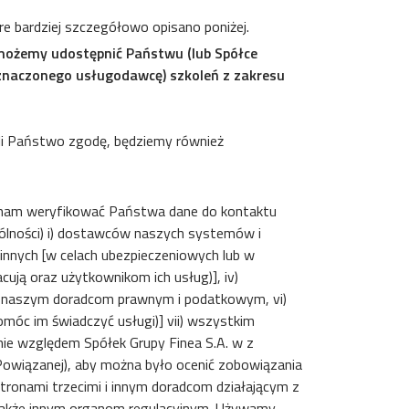
 bardziej szczegółowo opisano poniżej.
możemy udostępnić Państwu (lub Spółce
yznaczonego usługodawcę) szkoleń z zakresu
zili Państwo zgodę, będziemy również
 nam weryfikować Państwa dane do kontaktu
ólności) i) dostawców naszych systemów i
b innych [w celach ubezpieczeniowych lub w
ują oraz użytkownikom ich usług)], iv)
) naszym doradcom prawnym i podatkowym, vi)
óc im świadczyć usługi)] vii) wszystkim
nie względem Spółek Grupy Finea S.A. w z
owiązanej), aby można było ocenić zobowiązania
tronami trzecimi i innym doradcom działającym z
a także innym organom regulacyjnym. Używamy