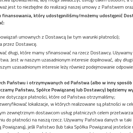
waż jest to niezbędne do realizacji naszej umowy z Państwem or
u finansowania, który udostępniliśmy/możemy udostępnić Dos
ć:
owiązań umownych z Dostawcą (w tym warunki płatności);
a przez Dostawcę.
ować długi, które mamy sfinansować na rzecz Dostawcy. Używamy
twa. Jest w naszym uzasadnionym interesie dopilnować, aby długi
W naszym uzasadnionym interesie leży również podejmowanie odpowi
ych Państwu i otrzymywanych od Państwa (albo w inny sposób
rczamy Państwu, Spółce Powiązanej lub Dostawcy) będziemy w
ne dotyczące płatności, które od Państwa otrzymaliśmy;
 zweryfikować lokalizacje, w których realizowane są płatności w c
ym zewnętrznym dostawcom usług płatniczych celem przetwarza
u do płatności na naszą rzecz. Używamy Państwa danych w taki sp
owiązaną), jeśli Państwo (lub taka Spółka Powiązana) jesteście 