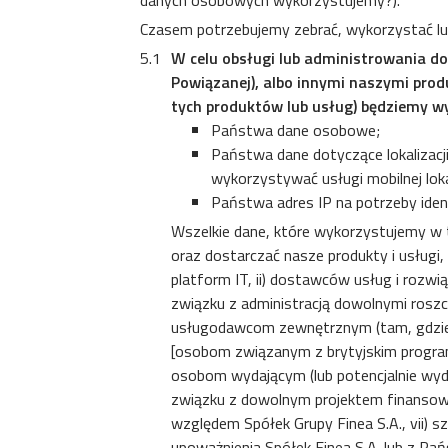
danych osobowych wykorzystujemy?).
Czasem potrzebujemy zebrać, wykorzystać lu
W celu obsługi lub administrowania d
Powiązanej), albo innymi naszymi prod
tych produktów lub usług) będziemy w
Państwa dane osobowe;
Państwa dane dotyczące lokalizacj
wykorzystywać usługi mobilnej lokal
Państwa adres IP na potrzeby ide
Wszelkie dane, które wykorzystujemy w
oraz dostarczać nasze produkty i usług
platform IT, ii) dostawców usług i rozwi
związku z administracją dowolnymi roszc
usługodawcom zewnętrznym (tam, gdzie 
[osobom związanym z brytyjskim program
osobom wydającym (lub potencjalnie wyda
związku z dowolnym projektem finansowa
względem Spółek Grupy Finea S.A., vii) 
upoważnienia Spółek Finea S.A. lub z P