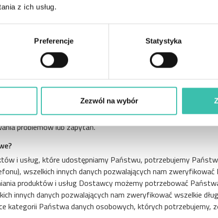
c następujące metody:
nia z ich usług.
 wypełniają Państwo wniosek o faktoring albo przekazują informa
internetowej albo na podstawie pisemnej komunikacji z naszą firmą
Preferencje
Statystyka
rzystają Państwo z naszych produktów i usług;
informacji kredytowej i agencje ds. przeciwdziałania nadużyciom fin
jako strony trzecie (niezależni administratorzy Państwa danych);
ym osób powiązanych z Państwem finansowo.
Zezwól na wybór
Z
wać dzięki monitorowaniu lub rejestrowaniu połączeń. Możemy 
iowych, aby zapewnić i poprawić jakość dostawy, zapewnić bezpiec
wania problemów lub zapytań.
owe?
tów i usług, które udostępniamy Państwu, potrzebujemy Państwa 
lefonu), wszelkich innych danych pozwalających nam zweryfikować
pniania produktów i usług Dostawcy możemy potrzebować Państwa
lkich innych danych pozwalających nam zweryfikować wszelkie dł
e kategorii Państwa danych osobowych, których potrzebujemy, zos