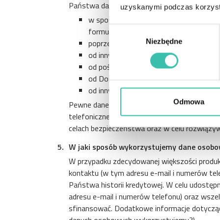
Państwa dane osobowe gromadzimy, stosują
uzyskanymi podczas korzysta
w sposób bezpośredni, na przykład gdy
formularzu elektronicznym na witrynie 
Wybór
Niezbędne
poprzez obserwację sposobu, w jaki ko
zgody
od innych organizacji, takich jak biura 
od pośredników i agentów działających 
od Dostawców;
od innych znanych Państwu osób, w t
Odmowa
Pewne dane osobowe możemy również pozyski
telefoniczne w celach regulacyjnych, szkolen
celach bezpieczeństwa oraz w celu rozwiązy
W jaki sposób wykorzystujemy dane osob
W przypadku zdecydowanej większości produk
kontaktu (w tym adresu e-mail i numerów te
Państwa historii kredytowej. W celu udostę
adresu e-mail i numerów telefonu) oraz wsze
sfinansować. Dodatkowe informacje dotycząc