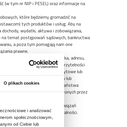
ć (w tym nr NIP i PESEL) oraz informacje na
obowych, które będziemy gromadzić na
ostawcom) tych produktów i usług. Aby na
 dochody, wydatki, aktywa i zobowiązania,
macje na temat postępowań sądowych, bankructwa
sowaniu, a poza tym pomagają nam one
iązania prawne.
bować Państwa imienia i nazwiska, adresu,
óre pozwolą nam zweryfikować wierzytelności
 faktur (oraz wszelkie noty kredytowe lub
, kopie umów o realizację dostaw lub
O plikach cookies
ych wierzytelności należnych od Państwa
ce rejestrów finansowych prowadzonych przez
zaną) celem zrealizowania zobowiązań
ołecznościowe i analizować
domimy Państwa o takiej ewentualności.
artnerom społecznościowym,
anymi od Ciebie lub