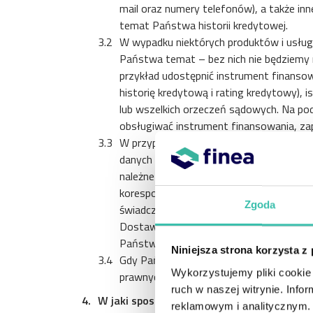
mail oraz numery telefonów), a także i
temat Państwa historii kredytowej.
W wypadku niektórych produktów i usłu
Państwa temat – bez nich nie będziemy 
przykład udostępnić instrument finanso
historię kredytową i rating kredytowy),
lub wszelkich orzeczeń sądowych. Na po
obsługiwać instrument finansowania, za
W przypadku dostarczanych Dostawcy pr
danych do kontaktu (w tym adresu e-mail
należne Dostawcy, które to należności 
korespondencję związaną z tymi faktura
Zgoda
świadczenie usług, które Państwo zawar
Dostawcy, informacje na temat historii
Państwa przedsiębiorstwo.
Niniejsza strona korzysta z
Gdy Państwa dane osobowe są nam potr
Wykorzystujemy pliki cookie 
prawnych, nie będziemy mogli dostarcza
ruch w naszej witrynie. Inf
W jaki sposób gromadzimy Państwa dane 
reklamowym i analitycznym. 