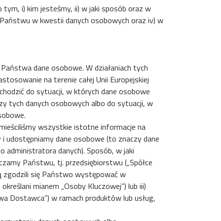
tym, i) kim jesteśmy, ii) w jaki sposób oraz w
ą Państwu w kwestii danych osobowych oraz iv) w
za Państwa dane osobowe. W działaniach tych
osowanie na terenie całej Unii Europejskiej
ochodzić do sytuacji, w których dane osobowe
rzy tych danych osobowych albo do sytuacji, w
osobowe.
mieściliśmy wszystkie istotne informacje na
y i udostępniamy dane osobowe (to znaczy dane
o administratora danych). Sposób, w jaki
rczamy Państwu, tj. przedsiębiorstwu („Spółce
rą zgodzili się Państwo występować w
określani mianem „Osoby Kluczowej”) lub iii)
twa Dostawca”) w ramach produktów lub usług,