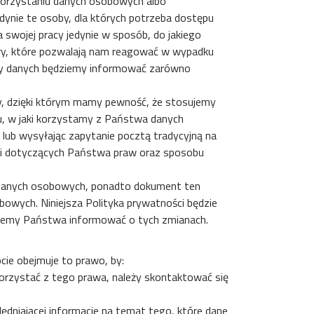
ykorzystaniu danych osobowych albo
ynie te osoby, dla których potrzeba dostępu
swojej pracy jedynie w sposób, do jakiego
ury, które pozwalają nam reagować w wypadku
ny danych będziemy informować zarówno
dy, dzięki którym mamy pewność, że stosujemy
, w jaki korzystamy z Państwa danych
lub wysyłając zapytanie pocztą tradycyjną na
cji dotyczących Państwa praw oraz sposobu
a danych osobowych, ponadto dokument ten
owych. Niniejsza Polityka prywatności będzie
iemy Państwa informować o tych zmianach.
ie obejmuje to prawo, by:
korzystać z tego prawa, należy skontaktować się
dniającej informacje na temat tego, które dane