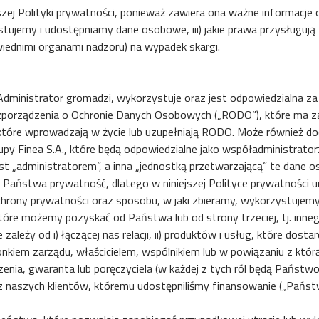
zej Polityki prywatności, ponieważ zawiera ona ważne informacje o 
tujemy i udostępniamy dane osobowe, iii) jakie prawa przysługuj
iednimi organami nadzoru) na wypadek skargi.
 Administrator gromadzi, wykorzystuje oraz jest odpowiedzialna 
porządzenia o Ochronie Danych Osobowych („RODO”), które ma zast
 które wprowadzają w życie lub uzupełniają RODO. Może również d
upy Finea S.A., które będą odpowiedzialne jako współadministrato
jest „administratorem”, a inna „jednostką przetwarzającą” te dane 
 Państwa prywatność, dlatego w niniejszej Polityce prywatności u
rony prywatności oraz sposobu, w jaki zbieramy, wykorzystujem
óre możemy pozyskać od Państwa lub od strony trzeciej, tj. inneg
ży od i) łączącej nas relacji, ii) produktów i usług, które dosta
nkiem zarządu, właścicielem, wspólnikiem lub w powiązaniu z któ
zenia, gwaranta lub poręczyciela (w każdej z tych ról będą Państwo 
z naszych klientów, któremu udostępniliśmy finansowanie („Pańs