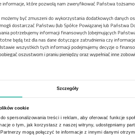
nne informacje, które pozwolą nam zweryfikować Państwa tożsamoś
g możemy być zmuszeni do wykorzystania dodatkowych danych os
mogli dostarczać Państwu (lub Spółce Powiązanej lub Państwa D
wania potrzebujemy informacji finansowych (obejmujących Państwa
 istotne będą też dla nas dane dotyczące zatrudnienia czy infor
dstawie wszystkich tych informacji podejmujemy decyzje o finan
pobiegać oszustwom i praniu pieniędzy oraz wypełniać inne zobow
oduktów i usług obejmujących finansowanie faktur możemy potrze
 oraz numerów telefonu), a także wszelkich innych informacji, kt
Dostawca chce sfinansować. Informacje takie mogą obejmować kopie
mi) zaadresowane do Państwa (lub Spółki Powiązanej) od Dostawcy
Szczegóły
liście z Dostawcą, informacje na temat wszelkich przeterminowan
 płatności pomiędzy Państwem a Dostawcą, a także dane dotyczą
 plików cookie
zebne do zawarcia umowy z Państwem (lub dowolną Spółką Powią
do spersonalizowania treści i reklam, aby oferować funkcje sp
ć żadnych produktów lub usług bez tych danych osobowych. Powia
ormacje o tym, jak korzystasz z naszej witryny, udostępniamy p
osobowe?
Partnerzy mogą połączyć te informacje z innymi danymi otrzym