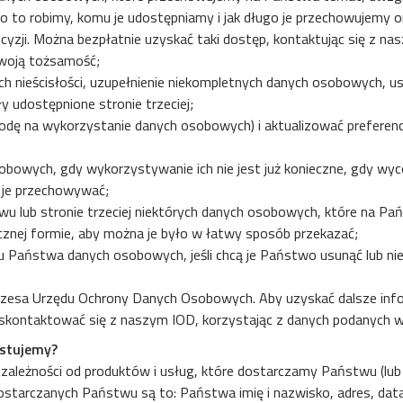
to robimy, komu je udostępniamy i jak długo je przechowujemy or
ji. Można bezpłatnie uzyskać taki dostęp, kontaktując się z nas
swoją tożsamość;
ch nieścisłości, uzupełnienie niekompletnych danych osobowych, u
 udostępnione stronie trzeciej;
odę na wykorzystanie danych osobowych) i aktualizować preferenc
sobowych, gdy wykorzystywanie ich nie jest już konieczne, gdy wy
 je przechowywać;
wu lub stronie trzeciej niektórych danych osobowych, które na 
znej formie, aby można je było w łatwy sposób przekazać;
su Państwa danych osobowych, jeśli chcą je Państwo usunąć lub ni
zesa Urzędu Ochrony Danych Osobowych. Aby uzyskać dalsze inf
ży skontaktować się z naszym IOD, korzystając z danych podanych 
ystujemy?
ależności od produktów i usług, które dostarczamy Państwu (lu
starczanych Państwu są to: Państwa imię i nazwisko, adres, data