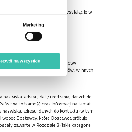
cje podczas rozmowy z nami lub wysyłając je w
;
Marketing
ansowym;
ezwól na wszystkie
rejestrować lub monitorować rozmowy
zeństwo naszego personelu i klientów, w innych
nazwiska, adresu, daty urodzenia, danych do
 Państwa tożsamość oraz informacji na temat
 nazwiska, adresu, danych do kontaktu (w tym
ugi wobec Dostawcy, które Dostawca próbuje
tały zawarte w Rozdziale 3 (Jakie kategorie