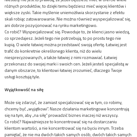
różnych produktów, to dzięki temu będziesz mieć więcej klientów i
większe zyski. Takie myślenie uniemożliwia skorzystanie z efektu
skali robiąc zatowarowanie. Nie można również wyspecjalizować się,
ani dobrze pozycjonować na rynku marketingowo.
Co robić? Wyspecjalizować się. Powoduje to, że klienci jasno wiedzą,
co sprzedajesz. Jeżeli tego nie potrzebują, to po prostu tego nie
kupią. O wiele łatwiej można przedstawić swoją ofertę. Łatwiej jest
trafić do konkretnie określonego klienta, niż do wielu
niesprecyzowanych, a także łatwiej z nimi rozmawiać. Łatwiej
przekonasz do swojej marki i swoich cen. Jeżeli jesteś specjalistą w
danym obszarze, to klientowi łatwiej zrozumieć, dlaczego Twoje
usługi kosztują tyle.
Wyjątkowość na siłę
Może się zdarzyć, że zamiast specjalizować się w tym, co robimy,
chcemy być „wyjątkowi”. Nasze działania marketingowe koncentrują
się na tym, aby „na siłę” prowadzić biznes inaczej niż wszyscy.
Co robić? Najważniejsze to koncentrować się na dostarczaniu
klientom wartości, a nie koncentrować się na byciu innym. Trzeba
pamiętać, że nie ma dwóch takich samych osób, dwóch takich samych