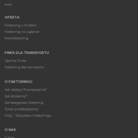
tekst
OFERTA
Faktoring z limitem
Faktoring na żądanie
Mikrofaktoring
FINEA DLA TRANSPORTU
Skonto Finea
Faktoring dla transportu
O FAKTORINGU
Jak zdobyć finansowanie?
Jak działamy?
Jak księgować faktoring
Świat przedsiębiorcy
FAQ – Wszystko o faktoringu
O NAS
O Nas