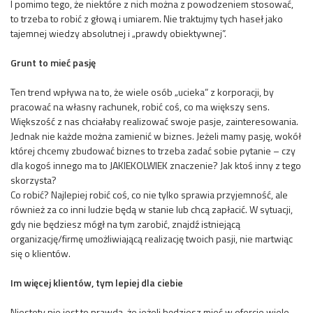
I pomimo tego, że niektóre z nich można z powodzeniem stosować,
to trzeba to robić z głową i umiarem. Nie traktujmy tych haseł jako
tajemnej wiedzy absolutnej i „prawdy obiektywnej”.
Grunt to mieć pasję
Ten trend wpływa na to, że wiele osób „ucieka” z korporacji, by
pracować na własny rachunek, robić coś, co ma większy sens.
Większość z nas chciałaby realizować swoje pasje, zainteresowania.
Jednak nie każde można zamienić w biznes. Jeżeli mamy pasję, wokół
której chcemy zbudować biznes to trzeba zadać sobie pytanie – czy
dla kogoś innego ma to JAKIEKOLWIEK znaczenie? Jak ktoś inny z tego
skorzysta?
Co robić? Najlepiej robić coś, co nie tylko sprawia przyjemność, ale
również za co inni ludzie będą w stanie lub chcą zapłacić. W sytuacji,
gdy nie będziesz mógł na tym zarobić, znajdź istniejącą
organizację/firmę umożliwiającą realizację twoich pasji, nie martwiąc
się o klientów.
Im więcej klientów, tym lepiej dla ciebie
Niestety nie jest to prawdą, że jeżeli będziesz mieć w ofercie wiele