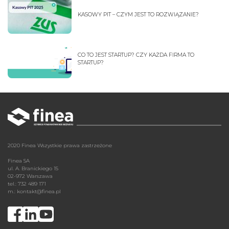
KASOWY PIT – CZYM JEST TO ROZWIĄZANIE?
CO TO JEST STARTUP? CZY KAŻDA FIRMA TO
STARTUP?
2020 Finea Wszystkie prawa zastrzeżone
Finea SA
ul. A. Branickiego 15
02-972 Warszawa
tel.: 732 489 171
m.:
kontakt@finea.pl