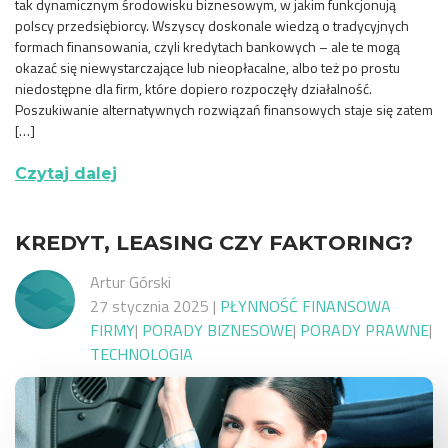
tak dynamicznym środowisku biznesowym, w jakim funkcjonują
polscy przedsiębiorcy. Wszyscy doskonale wiedzą o tradycyjnych
formach finansowania, czyli kredytach bankowych – ale te mogą
okazać się niewystarczające lub nieopłacalne, albo też po prostu
niedostępne dla firm, które dopiero rozpoczęły działalność.
Poszukiwanie alternatywnych rozwiązań finansowych staje się zatem
[…]
Czytaj dalej
KREDYT, LEASING CZY FAKTORING?
Artur Górski
27 stycznia 2025
|
PŁYNNOŚĆ FINANSOWA
FIRMY
|
PORADY BIZNESOWE
|
PORADY PRAWNE
|
TECHNOLOGIA