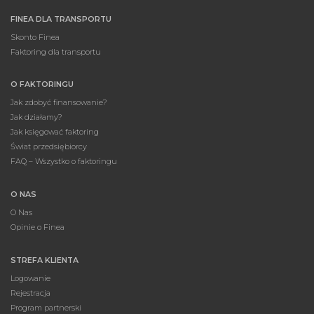
FINEA DLA TRANSPORTU
Skonto Finea
Faktoring dla transportu
O FAKTORINGU
Jak zdobyć finansowanie?
Jak działamy?
Jak księgować faktoring
Świat przedsiębiorcy
FAQ – Wszystko o faktoringu
O NAS
O Nas
Opinie o Finea
STREFA KLIENTA
Logowanie
Rejestracja
Program partnerski