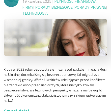
19 kwietnia 2025
|
PŁYNNOŚĆ FINANSOWA
FIRMY
|
PORADY BIZNESOWE
|
PORADY PRAWNE
|
TECHNOLOGIA
Kiedy w 2022 roku rozpoczęła się – już na pełną skalę – inwazja Rosji
na Ukrainę, doczekaliśmy się bezprecedensowej fali migracji zza
wschodniej granicy. Wśród Ukraińców uciekających przed konfliktem
nie zabrakło osób przedsiębiorczych, które nie tylko szukały
bezpieczeństwa, ale też nowych perspektyw i szans na rozwój. Ich
aktywność ekonomiczna stała się istotnym czynnikiem wpływającym
na […]