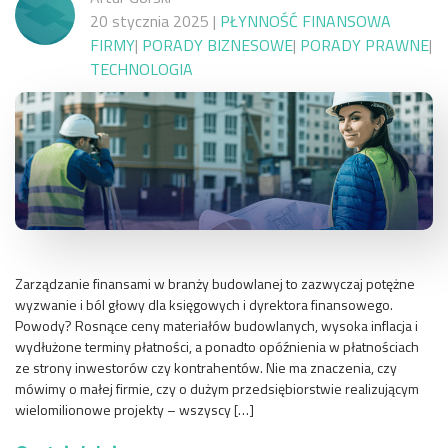
20 stycznia 2025
|
PŁYNNOŚĆ FINANSOWA
FIRMY
|
PORADY BIZNESOWE
|
PORADY PRAWNE
|
TECHNOLOGIA
Zarządzanie finansami w branży budowlanej to zazwyczaj potężne
wyzwanie i ból głowy dla księgowych i dyrektora finansowego.
Powody? Rosnące ceny materiałów budowlanych, wysoka inflacja i
wydłużone terminy płatności, a ponadto opóźnienia w płatnościach
ze strony inwestorów czy kontrahentów. Nie ma znaczenia, czy
mówimy o małej firmie, czy o dużym przedsiębiorstwie realizującym
wielomilionowe projekty – wszyscy […]