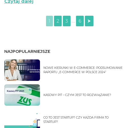
Czytaj dalej
1
2
3
…
6
⮞
NAJPOPULARNIEJSZE
NOWE KIERUNKI W E-COMMERCE: PODSUMOWANIE
RAPORTU „E-COMMERCE W POLSCE 2024”
KASOWY PIT – CZYM JEST TO ROZWIĄZANIE?
CO TO JEST STARTUP? CZY KAŻDA FIRMA TO
STARTUP?