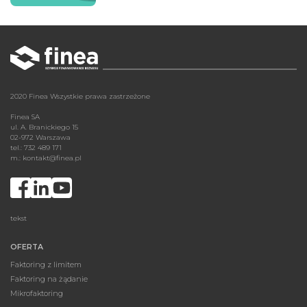
2020 Finea Wszystkie prawa zastrzeżone
Finea SA
ul. A. Branickiego 15
02-972 Warszawa
tel.: 732 489 171
m.:
kontakt@finea.pl
tekst
OFERTA
Faktoring z limitem
Faktoring na żądanie
Mikrofaktoring