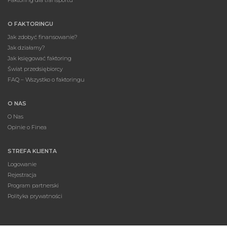
Faktoring dla transportu
O FAKTORINGU
Jak zdobyć finansowanie?
Jak działamy?
Jak księgować faktoring
Świat przedsiębiorcy
FAQ – Wszystko o faktoringu
O NAS
O Nas
Opinie o Finea
STREFA KLIENTA
Logowanie
Rejestracja
Program partnerski
Polityka prywatności