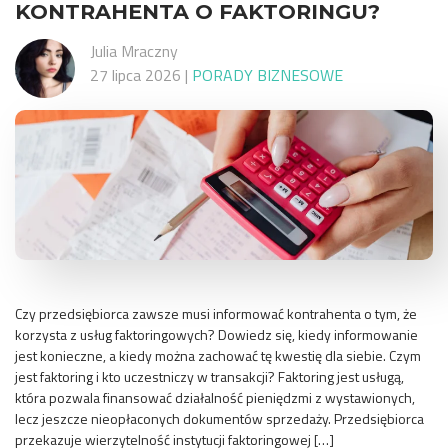
KONTRAHENTA O FAKTORINGU?
Julia Mraczny
27 lipca 2026
|
PORADY BIZNESOWE
Czy przedsiębiorca zawsze musi informować kontrahenta o tym, że
korzysta z usług faktoringowych? Dowiedz się, kiedy informowanie
jest konieczne, a kiedy można zachować tę kwestię dla siebie. Czym
jest faktoring i kto uczestniczy w transakcji? Faktoring jest usługą,
która pozwala finansować działalność pieniędzmi z wystawionych,
lecz jeszcze nieopłaconych dokumentów sprzedaży. Przedsiębiorca
przekazuje wierzytelność instytucji faktoringowej […]