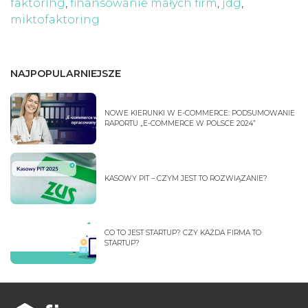
faktoring
,
finansowanie małych firm
,
jdg
,
miktofaktoring
NAJPOPULARNIEJSZE
NOWE KIERUNKI W E-COMMERCE: PODSUMOWANIE
RAPORTU „E-COMMERCE W POLSCE 2024”
KASOWY PIT – CZYM JEST TO ROZWIĄZANIE?
CO TO JEST STARTUP? CZY KAŻDA FIRMA TO
STARTUP?