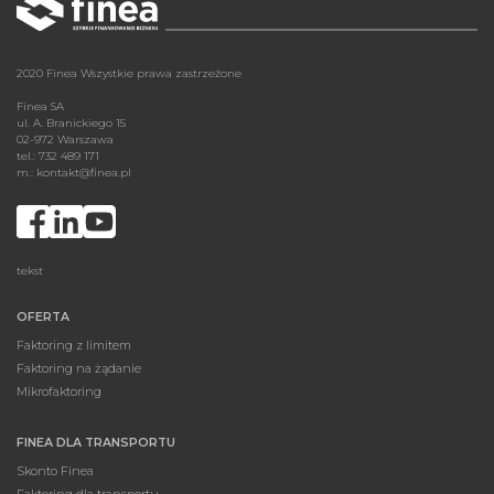
2020 Finea Wszystkie prawa zastrzeżone
Finea SA
ul. A. Branickiego 15
02-972 Warszawa
tel.: 732 489 171
m.:
kontakt@finea.pl
tekst
OFERTA
Faktoring z limitem
Faktoring na żądanie
Mikrofaktoring
FINEA DLA TRANSPORTU
Skonto Finea