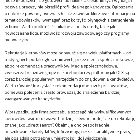
może młodszych, ale gotowych do nauki? Określenie tych wymagań
pozwala precyzyjnie określić profil idealnego kandydata. Ogłoszenia
o naborze powinny być zwięzłe, ale zawierać kluczowe informacje na
temat obowiązków, wymagań oraz korzyści płynących z zatrudnienia
w firmie. Warto podkreślić unikalne aspekty oferty, takie jak
nowoczesna flota, możliwość rozwoju zawodowego czy programy
motywacyjne.
Rekrutacja kierowców może odbywać się na wielu platformach – od
tradycyjnych portali ogłoszeniowych, przez media społecznościowe,
aż po rekomendacje pracowników. Media społecznościowe,
zwłaszcza branżowe grupy na Facebooku czy platformy jak OLX są
coraz bardziej popularnym narzędziem do znajdowania kandydatów.
Warto również korzystać z rekomendacji obecnych pracowników,
ponieważ polecenia często prowadzą do znalezienia bardziej
zaangażowanych kandydatów.
W przypadku, gdy firma potrzebuje szczególnie wykwalifikowanych
kierowców, warto rozważyć bardziej aktywne podejście do rekrutacji,
znane jako „direct search”. Obejmuje ono bezpośrednie
poszukiwanie kandydatów, którzy mogą nie szukać aktywnie pracy,
ale posiadają potrzebne umiejętności i doświadczenie.