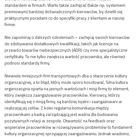
standardem w firmach. Warto także zachęcać (także np. systemem
premiowym) bardziej doświadczonych kierowców, by dzielili się
praktycznymi poradami co do specyfiki pracy z klientami w naszej
firmie.
Nie zapominaj o dalszych szkoleniach – zachęcaj swoich kierowców
do zdobywania dodatkowych kwalifikacji, takich jak licencje na
przewóz towarów niebezpiecznych (ADR) czy inne specjalistyczne
certyfikaty. To nie tylko zwiększa wartość pracownika, ale również
podnosi standardy firmy.
Niewiele mniejszych firm transportowych dba o stworzenie kultury
organizacyjnej, a to błąd, który może sporo kosztować. Silna kultura
organizacyjna oparta na jasnych wartościach i misji firmy to element,
który zwiększa zaangażowanie pracowników. Kierowcy, którzy
identyfikują się z misją firmy, są bardziej lojalni i zaangażowani w
realizację jej celów. Z kolei regularna komunikacja między
pracownikami a kadrą zarządzającą jest ważna dla budowania
pozytywnych relacji w zespole. Otwartość na feedback oraz
wspieranie pracowników w rozwiązywaniu problemów to fundament
kultury organizacyjnej sprzyjającej zaangażowaniu. Jednak wiadomo,