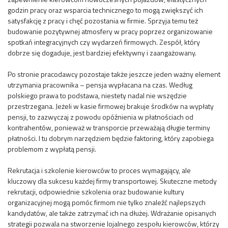
godzin pracy oraz wsparcia technicznego to mogą zwiększyć ich
satysfakcję z pracy i chęć pozostania w firmie. Sprzyja temu też
budowanie pozytywnej atmosfery w pracy poprzez organizowanie
spotkań integracyjnych czy wydarzeń firmowych. Zespół, który
dobrze się dogaduje, jest bardziej efektywny i zaangażowany.
Po stronie pracodawcy pozostaje także jeszcze jeden ważny element
utrzymania pracownika – pensja wypłacana na czas. Według
polskiego prawa to podstawa, niestety nadal nie wszędzie
przestrzegana. Jeżeli w kasie firmowej brakuje środków na wypłaty
pensji, to zazwyczaj z powodu opóźnienia w płatnościach od
kontrahentów, ponieważ w transporcie przeważają długie terminy
płatności. I tu dobrym narzędziem będzie faktoring, który zapobiega
problemom z wypłatą pensji.
Rekrutacja i szkolenie kierowców to proces wymagający, ale
kluczowy dla sukcesu każdej firmy transportowej. Skuteczne metody
rekrutacji, odpowiednie szkolenia oraz budowanie kultury
organizacyjnej mogą pomóc firmom nie tylko znaleźć najlepszych
kandydatów, ale także zatrzymać ich na dłużej. Wdrażanie opisanych
strategii pozwala na stworzenie lojalnego zespołu kierowców, którzy