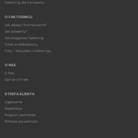
Faktoring dla transportu
O FAKTORINGU
Jak zdobyć finansowanie?
Jak działamy?
Jak księgować faktoring
Świat przedsiębiorcy
FAQ – Wszystko o faktoringu
O NAS
O Nas
Opinie o Finea
STREFA KLIENTA
Logowanie
Rejestracja
Program partnerski
Polityka prywatności