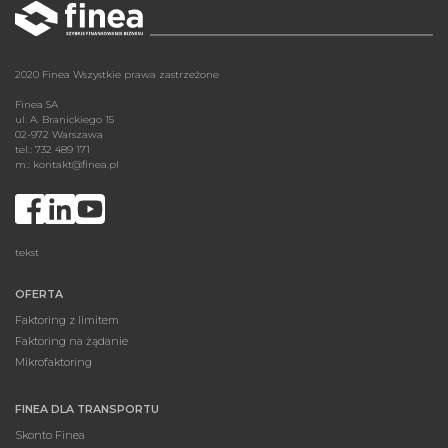
2020 Finea Wszystkie prawa zastrzeżone
Finea SA
ul. A. Branickiego 15
02-972 Warszawa
tel.: 732 489 171
m.:
kontakt@finea.pl
tekst
OFERTA
Faktoring z limitem
Faktoring na żądanie
Mikrofaktoring
FINEA DLA TRANSPORTU
Skonto Finea