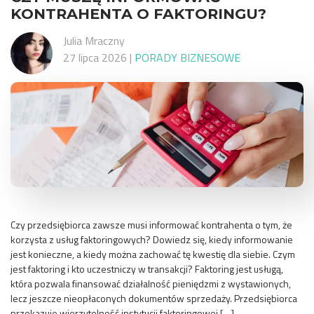
KONTRAHENTA O FAKTORINGU?
Julia Mraczny
27 lipca 2026
|
PORADY BIZNESOWE
Czy przedsiębiorca zawsze musi informować kontrahenta o tym, że
korzysta z usług faktoringowych? Dowiedz się, kiedy informowanie
jest konieczne, a kiedy można zachować tę kwestię dla siebie. Czym
jest faktoring i kto uczestniczy w transakcji? Faktoring jest usługą,
która pozwala finansować działalność pieniędzmi z wystawionych,
lecz jeszcze nieopłaconych dokumentów sprzedaży. Przedsiębiorca
przekazuje wierzytelność instytucji faktoringowej […]