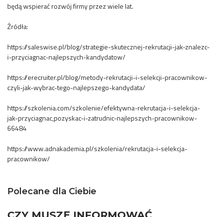
będą wspierać rozwój firmy przez wiele lat.
Źródła:
https://saleswise.pl/blog/strategie-skutecznej-rekrutacji-jak-znalezc-
i-przyciagnac-najlepszych-kandydatow/
https://erecruiter.pl/blog/metody-rekrutacji-i-selekcji-pracownikow-
czyli-jak-wybrac-tego-najlepszego-kandydata/
https://szkolenia.com/szkolenie/efektywna-rekrutacja-i-selekcja-
jak-przyciagnac,pozyskac-i-zatrudnic-najlepszych-pracownikow-
66484
https://www.adnakademia.pl/szkolenia/rekrutacja-i-selekcja-
pracownikow/
Polecane dla Ciebie
CZY MUSZĘ INFORMOWAĆ