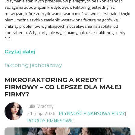
utrzymanie stabilnych przepływów pieniężnych bez konieczności
zaciągania zobowiązań kredytowych. Faktoring jest jednym z
rozwiązań, które zdecydowanie warto mieć w swoim arsenale. Dzięki
niemu można szybko zamienić wystawioną fakturę na gotówkę i
uniknąć problemów wynikających z oczekiwania na zapłatę od
kontrahenta. W tym artykule wyjaśniamy, jak działa faktoring, kiedy
[…]
Czytaj dalej
faktoring jednorazowy
MIKROFAKTORING A KREDYT
FIRMOWY – CO LEPSZE DLA MAŁEJ
FIRMY?
Julia Mraczny
21 maja 2026
|
PŁYNNOŚĆ FINANSOWA FIRMY
|
PORADY BIZNESOWE