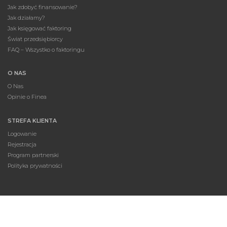
Jak zdobyć finansowanie?
Jak działamy?
Jak księgować faktoring
Świat przedsiębiorcy
FAQ – Wszystko o faktoringu
O NAS
O Nas
Opinie o Finea
STREFA KLIENTA
Logowanie
Rejestracja
Program partnerski
Polityka prywatności