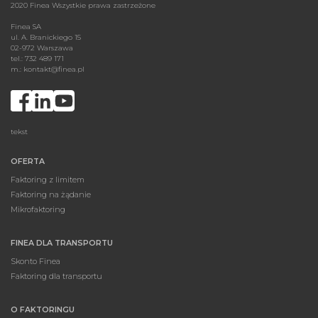
2020 Finea Wszystkie prawa zastrzeżone
Finea SA
ul. A. Branickiego 15
02-972 Warszawa
tel.: 732 489 171
m.:
kontakt@finea.pl
tekst
OFERTA
Faktoring z limitem
Faktoring na żądanie
Mikrofaktoring
FINEA DLA TRANSPORTU
Skonto Finea
Faktoring dla transportu
O FAKTORINGU