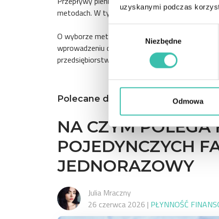
Przepływy pieniężne netto z działalności inwestyc
uzyskanymi podczas korzysta
metodach. W tym przypadku od wpływów odejmuj
Wybór
O wyborze metody sporządzania sprawozdania z 
Niezbędne
zgody
wprowadzeniu do sprawozdania finansowego ora
przedsiębiorstwo powinna znaleźć się informac
Polecane dla Ciebie
Odmowa
NA CZYM POLEGA
POJEDYNCZYCH F
JEDNORAZOWY
Julia Mraczny
26 czerwca 2026
|
PŁYNNOŚĆ FINANS