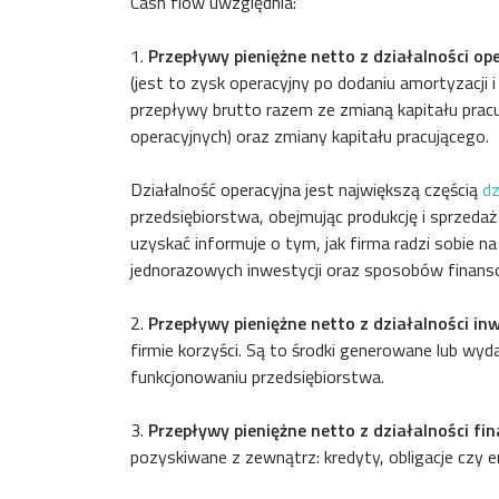
Cash flow uwzględnia:
1.
Przepływy pieniężne netto z działalności ope
(jest to zysk operacyjny po dodaniu amortyzacji 
przepływy brutto razem ze zmianą kapitału pra
operacyjnych) oraz zmiany kapitału pracującego.
Działalność operacyjna jest największą częścią
dz
przedsiębiorstwa, obejmując produkcję i sprzeda
uzyskać informuje o tym, jak firma radzi sobie n
jednorazowych inwestycji oraz sposobów finanso
2.
Przepływy pieniężne netto z działalności in
firmie korzyści. Są to środki generowane lub wy
funkcjonowaniu przedsiębiorstwa.
3.
Przepływy pieniężne netto z działalności fi
pozyskiwane z zewnątrz: kredyty, obligacje czy em