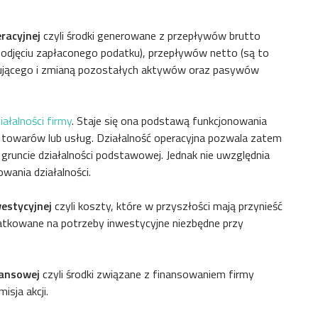
racyjnej
czyli środki generowane z przepływów brutto
i odjęciu zapłaconego podatku), przepływów netto (są to
cującego i zmianą pozostałych aktywów oraz pasywów
iałalności firmy
. Staje się ona podstawą funkcjonowania
ż towarów lub usług. Działalność operacyjna pozwala zatem
a gruncie działalności podstawowej. Jednak nie uwzględnia
wania działalności.
westycyjnej
czyli koszty, które w przyszłości mają przynieść
datkowane na potrzeby inwestycyjne niezbędne przy
nansowej
czyli środki związane z finansowaniem firmy
isja akcji.