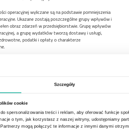
ości operacyjnej wyliczane są na podstawie pomniejszenia
peracyjne. Ukazane zostają poszczególne grupy wpływów i
ełen obraz zdarzeń w przedsiębiorstwie. Grupę wpływów
eracyjnej, a grupę wydatków tworzą dostawy i usługi,
drowotne, podatki i opłaty o charakterze
ne.
etto i dokonać odpowiednich korekt. Wprowadzenie korekt
 przedsiębiorstwa, która ma odzwierciedlać rzeczywisty
Szczegóły
tyzację, zyski (lub straty) z tytułu różnic kursowych,
i (straty) z działalności inwestycyjnej. Natomiast do
stanu rezerw, zmiana stanu zapasów, zmiana stanu
 plików cookie
minowych z wyjątkiem pożyczek i kredytów, zmiana stanu
do spersonalizowania treści i reklam, aby oferować funkcje sp
ormacje o tym, jak korzystasz z naszej witryny, udostępniamy p
Partnerzy mogą połączyć te informacje z innymi danymi otrzym