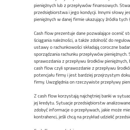
pieniężnych lub z przepływów finansowych. Stwa
przedsiębiorstwa i jego kondycji. Innymi słowy je
pieniężnych w danej firmie ukazujący źródła tyc
Cash flow prezentuje dane pozwalające ocenić st
ściągania należności, a także zdolność do regul
ustawy o rachunkowości składają coroczne bada
sporządzania rachunku przepływów pieniężnych. 
sprawozdania z przepływu środków pieniężnych, b
cash flow czyli sprawozdanie z przepływu środk
potencjału firmy i jest bardziej przejrzystym d
firmy. Uwzględnia on rzeczywiste przepływy pien
Z cash flow korzystają najchętniej banki w sytua
jej kredytu. Sytuacje przedsiębiorstw analizowan
zdobyć informacje o przepływach, jakie może mie
kontrahenci, jeśli chcą na przykład udzielić przed