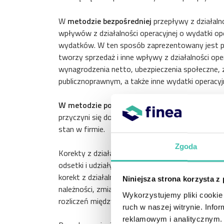
W
metodzie bezpośredniej
przepływy z działaln
wpływów z działalności operacyjnej o wydatki o
wydatków. W ten sposób zaprezentowany jest p
tworzy sprzedaż i inne wpływy z działalności op
wynagrodzenia netto, ubezpieczenia społeczne, z
publicznoprawnym, a także inne wydatki operacyj
W metodzie pośredniej
należy wyjść od zysku n
przyczyni się do otrzymaniu kondycji finansowej
stan w firmie.
Zgoda
Korekty z działalności operacyjnej obejmują: amor
odsetki i udziały w zyskach (dywidendy) oraz zysk
korekt z działalności obrotowej należą: zmiana 
Niniejsza strona korzysta z
należności, zmiana stanu zobowiązań krótkoter
Wykorzystujemy pliki cookie 
rozliczeń międzyokresowych oraz inne korekty.
ruch w naszej witrynie. Inf
reklamowym i analitycznym. 