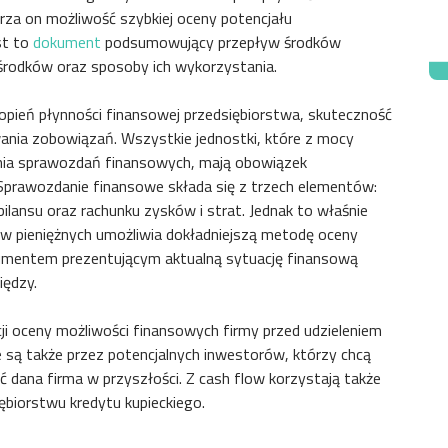
rza on możliwość szybkiej oceny potencjału
st to
dokument
podsumowujący przepływ środków
h środków oraz sposoby ich wykorzystania.
opień płynności finansowej przedsiębiorstwa, skuteczność
owania zobowiązań. Wszystkie jednostki, które z mocy
nia sprawozdań finansowych, mają obowiązek
Sprawozdanie finansowe składa się z trzech elementów:
ilansu oraz rachunku zysków i strat. Jednak to właśnie
ów pieniężnych umożliwia dokładniejszą metodę oceny
okumentem prezentującym aktualną sytuację finansową
iędzy.
cji oceny możliwości finansowych firmy przed udzieleniem
e są także przez potencjalnych inwestorów, którzy chcą
ć dana firma w przyszłości. Z cash flow korzystają także
siębiorstwu kredytu kupieckiego.