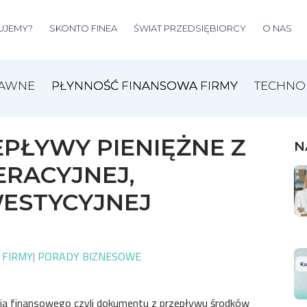
UJEMY?
SKONTO FINEA
ŚWIAT PRZEDSIĘBIORCY
O NAS
RAWNE
PŁYNNOŚĆ FINANSOWA FIRMY
TECHNO
EPŁYWY PIENIĘŻNE Z
N
ERACYJNEJ,
WESTYCYJNEJ
 FIRMY
|
PORADY BIZNESOWE
a finansowego czyli dokumentu z przepływu środków