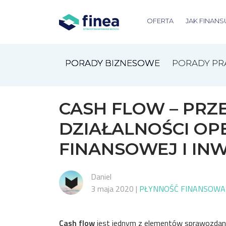
OFERTA
JAK FINANS
PORADY BIZNESOWE
PORADY P
CASH FLOW – PRZ
DZIAŁALNOŚCI OP
FINANSOWEJ I IN
Daniel
3 maja 2020
|
PŁYNNOŚĆ FINANSOWA
Cash flow
jest jednym z elementów sprawozdani