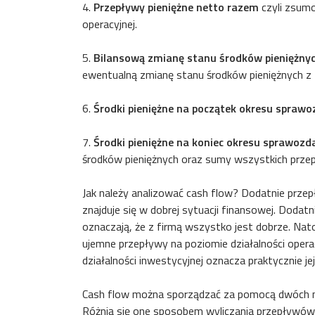
4.
Przepływy pieniężne netto razem
czyli zsumo
operacyjnej.
5.
Bilansową zmianę stanu środków pieniężny
ewentualną zmianę stanu środków pieniężnych z 
6.
Środki pieniężne na początek okresu spraw
7.
Środki pieniężne na koniec okresu sprawoz
środków pieniężnych oraz sumy wszystkich przep
Jak należy analizować cash flow? Dodatnie przepł
znajduje się w dobrej sytuacji finansowej. Dodat
oznaczają, że z firmą wszystko jest dobrze. Nat
ujemne przepływy na poziomie działalności opera
działalności inwestycyjnej oznacza praktycznie je
Cash flow można sporządzać za pomocą dwóch
Różnią się one sposobem wyliczania przepływów z