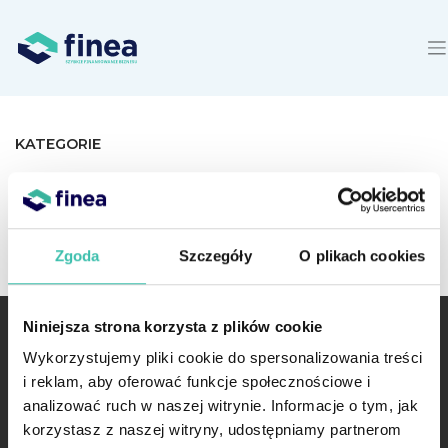
KATEGORIE
Płynność finansowa firmy
Porady biznesowe
Porady prawne
Zgoda
Szczegóły
O plikach cookies
Technologia
Niniejsza strona korzysta z plików cookie
Wykorzystujemy pliki cookie do spersonalizowania treści
i reklam, aby oferować funkcje społecznościowe i
2020 Finea Wszystkie prawa zastrzeżone
analizować ruch w naszej witrynie. Informacje o tym, jak
korzystasz z naszej witryny, udostępniamy partnerom
Finea SA
ul. A. Branickiego 15