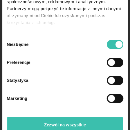
społecznościowym, reklamowym i analitycznym.
02-972 Warszawa
tel.: 732 489 171
Partnerzy mogą połączyć te informacje z innymi danymi
m.:
kontakt@finea.pl
otrzymanymi od Ciebie lub uzyskanymi podczas
korzystania z ich usług.
tekst
Wybór
Niezbędne
zgody
OFERTA
Faktoring z limitem
Preferencje
Faktoring na żądanie
Mikrofaktoring
Statystyka
FINEA DLA TRANSPORTU
Skonto Finea
Faktoring dla transportu
Marketing
O FAKTORINGU
Jak zdobyć finansowanie?
Jak działamy?
Zezwól na wszystkie
Jak księgować faktoring