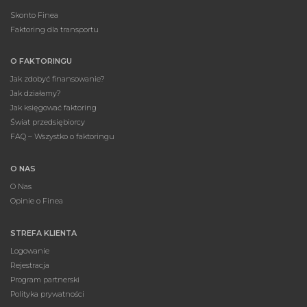
Skonto Finea
Faktoring dla transportu
O FAKTORINGU
Jak zdobyć finansowanie?
Jak działamy?
Jak księgować faktoring
Świat przedsiębiorcy
FAQ – Wszystko o faktoringu
O NAS
O Nas
Opinie o Finea
STREFA KLIENTA
Logowanie
Rejestracja
Program partnerski
Polityka prywatności