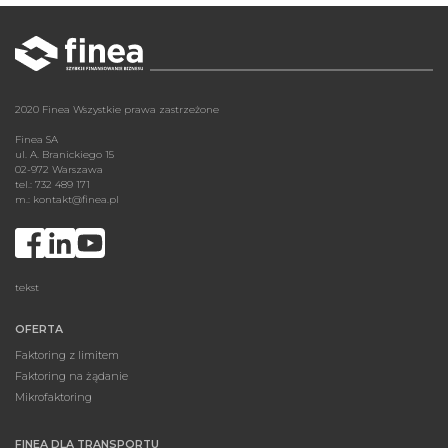
2020 Finea Wszystkie prawa zastrzeżone
Finea SA
ul. A. Branickiego 15
02-972 Warszawa
tel.: 732 489 171
m.:
kontakt@finea.pl
tekst
OFERTA
Faktoring z limitem
Faktoring na żądanie
Mikrofaktoring
FINEA DLA TRANSPORTU