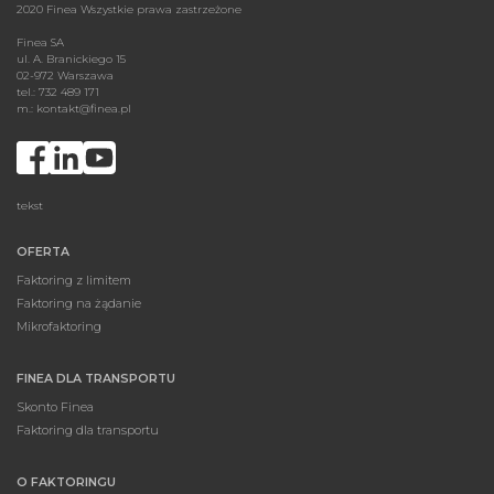
2020 Finea Wszystkie prawa zastrzeżone
Finea SA
ul. A. Branickiego 15
02-972 Warszawa
tel.: 732 489 171
m.:
kontakt@finea.pl
tekst
OFERTA
Faktoring z limitem
Faktoring na żądanie
Mikrofaktoring
FINEA DLA TRANSPORTU
Skonto Finea
Faktoring dla transportu
O FAKTORINGU