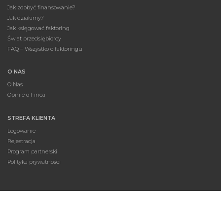
Jak zdobyć finansowanie?
Jak działamy?
Jak księgować faktoring
Świat przedsiębiorcy
FAQ – Wszystko o faktoringu
O NAS
O Nas
Opinie o Finea
STREFA KLIENTA
Logowanie
Rejestracja
Program partnerski
Polityka prywatności