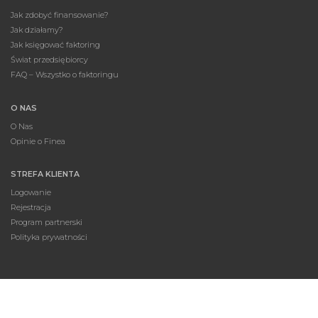
Jak zdobyć finansowanie?
Jak działamy?
Jak księgować faktoring
Świat przedsiębiorcy
FAQ – Wszystko o faktoringu
O NAS
O Nas
Opinie o Finea
STREFA KLIENTA
Logowanie
Rejestracja
Program partnerski
Polityka prywatności