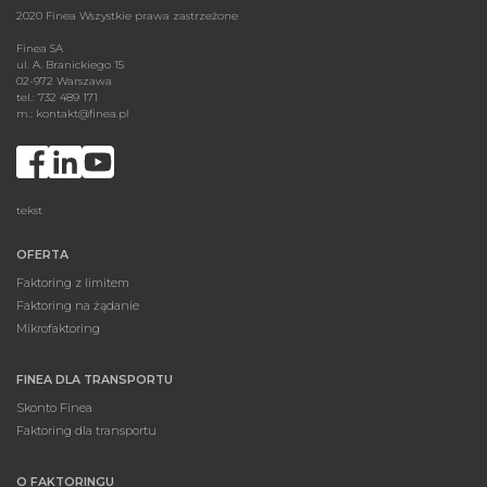
2020 Finea Wszystkie prawa zastrzeżone
Finea SA
ul. A. Branickiego 15
02-972 Warszawa
tel.: 732 489 171
m.:
kontakt@finea.pl
tekst
OFERTA
Faktoring z limitem
Faktoring na żądanie
Mikrofaktoring
FINEA DLA TRANSPORTU
Skonto Finea
Faktoring dla transportu
O FAKTORINGU