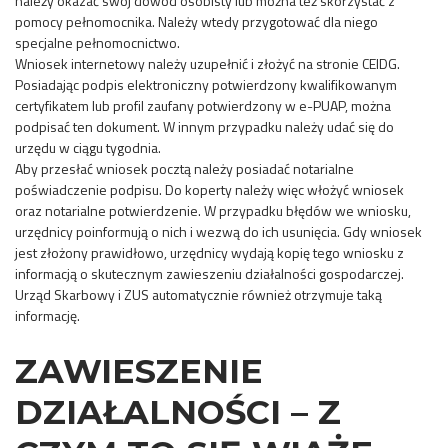
należy okazać swój dowód osobisty lub można też skorzystać z
pomocy pełnomocnika. Należy wtedy przygotować dla niego
specjalne pełnomocnictwo.
Wniosek internetowy należy uzupełnić i złożyć na stronie CEIDG.
Posiadając podpis elektroniczny potwierdzony kwalifikowanym
certyfikatem lub profil zaufany potwierdzony w e-PUAP, można
podpisać ten dokument. W innym przypadku należy udać się do
urzędu w ciągu tygodnia.
Aby przesłać wniosek pocztą należy posiadać notarialne
poświadczenie podpisu. Do koperty należy więc włożyć wniosek
oraz notarialne potwierdzenie. W przypadku błędów we wniosku,
urzędnicy poinformują o nich i wezwą do ich usunięcia. Gdy wniosek
jest złożony prawidłowo, urzędnicy wydają kopię tego wniosku z
informacją o skutecznym zawieszeniu działalności gospodarczej.
Urząd Skarbowy i ZUS automatycznie również otrzymuje taką
informację.
ZAWIESZENIE
DZIAŁALNOŚCI – Z