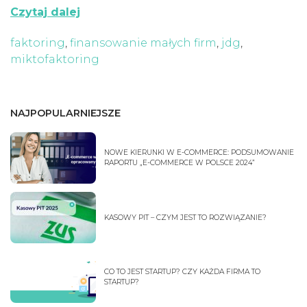
Czytaj dalej
faktoring
,
finansowanie małych firm
,
jdg
,
miktofaktoring
NAJPOPULARNIEJSZE
NOWE KIERUNKI W E-COMMERCE: PODSUMOWANIE
RAPORTU „E-COMMERCE W POLSCE 2024”
KASOWY PIT – CZYM JEST TO ROZWIĄZANIE?
CO TO JEST STARTUP? CZY KAŻDA FIRMA TO
STARTUP?