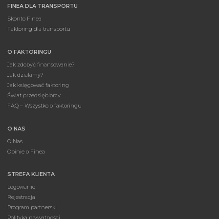
FINEA DLA TRANSPORTU
Skonto Finea
Faktoring dla transportu
O FAKTORINGU
Jak zdobyć finansowanie?
Jak działamy?
Jak księgować faktoring
Świat przedsiębiorcy
FAQ – Wszystko o faktoringu
O NAS
O Nas
Opinie o Finea
STREFA KLIENTA
Logowanie
Rejestracja
Program partnerski
Polityka prywatności