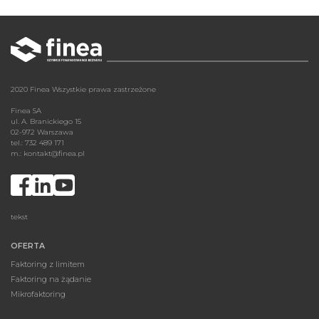
2020 Finea Wszystkie prawa zastrzeżone
Finea SA
ul. A. Branickiego 15
02-972 Warszawa
tel.: 732 489 171
m.:
kontakt@finea.pl
tekst
OFERTA
Faktoring z limitem
Faktoring na żądanie
Mikrofaktoring