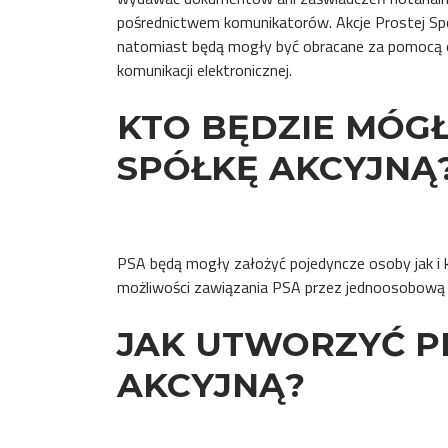
pośrednictwem komunikatorów. Akcje Prostej Spół
natomiast będą mogły być obracane za pomocą 
komunikacji elektronicznej.
KTO BĘDZIE MÓG
SPÓŁKĘ AKCYJNĄ
PSA będą mogły założyć pojedyncze osoby jak i 
możliwości zawiązania PSA przez jednoosobową s
JAK UTWORZYĆ P
AKCYJNĄ?