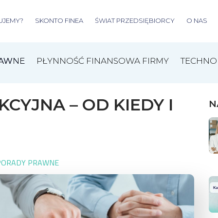
UJEMY?
SKONTO FINEA
ŚWIAT PRZEDSIĘBIORCY
O NAS
RAWNE
PŁYNNOŚĆ FINANSOWA FIRMY
TECHNO
CYJNA – OD KIEDY I
N
PORADY PRAWNE