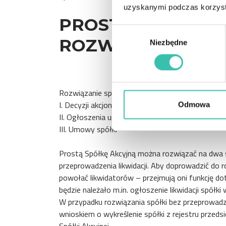
uzyskanymi podczas korzysta
PROSTA SPÓŁKA A
Wybór
ROZWIĄZAĆ?
Niezbędne
zgody
Rozwiązanie spółki może nastąpić z powodu:
I. Decyzji akcjonariuszy
Odmowa
II. Ogłoszenia upadłości
III. Umowy spółki
Prostą Spółkę Akcyjną można rozwiązać na dwa s
przeprowadzenia likwidacji. Aby doprowadzić do r
powołać likwidatorów – przejmują oni funkcję do
będzie należało m.in. ogłoszenie likwidacji spó
W przypadku rozwiązania spółki bez przeprowadze
wnioskiem o wykreślenie spółki z rejestru przed