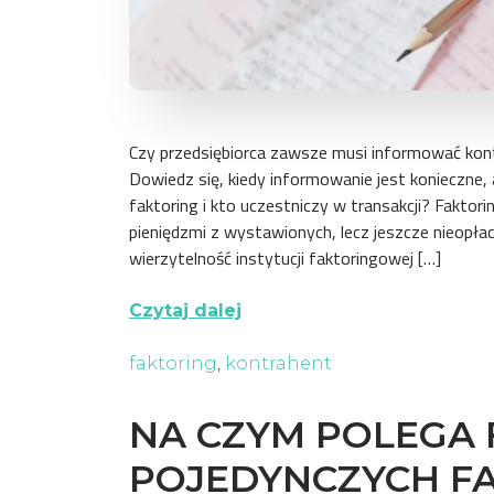
Czy przedsiębiorca zawsze musi informować kon
Dowiedz się, kiedy informowanie jest konieczne, 
faktoring i kto uczestniczy w transakcji? Faktor
pieniędzmi z wystawionych, lecz jeszcze nieopł
wierzytelność instytucji faktoringowej […]
Czytaj dalej
faktoring
,
kontrahent
NA CZYM POLEGA
POJEDYNCZYCH F