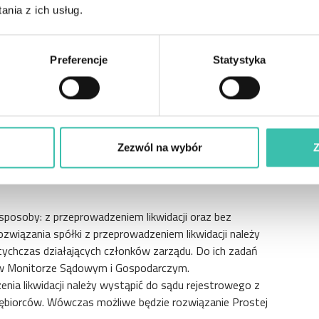
nia z ich usług.
KCYJNA – JAK
Preferencje
Statystyka
Zezwól na wybór
Z
posoby: z przeprowadzeniem likwidacji oraz bez
ozwiązania spółki z przeprowadzeniem likwidacji należy
tychczas działających członków zarządu. Do ich zadań
łki w Monitorze Sądowym i Gospodarczym.
nia likwidacji należy wystąpić do sądu rejestrowego z
siębiorców. Wówczas możliwe będzie rozwiązanie Prostej