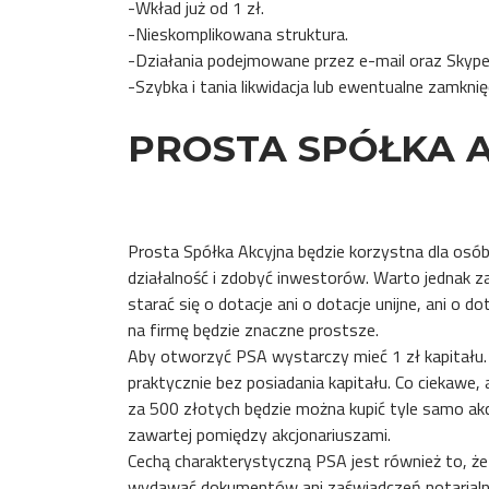
-Wkład już od 1 zł.
-Nieskomplikowana struktura.
-Działania podejmowane przez e-mail oraz Skype
-Szybka i tania likwidacja lub ewentualne zamknięc
PROSTA SPÓŁKA A
Prosta Spółka Akcyjna będzie korzystna dla osób
działalność i zdobyć inwestorów. Warto jednak z
starać się o dotacje ani o dotacje unijne, ani o
na firmę będzie znaczne prostsze.
Aby otworzyć PSA wystarczy mieć 1 zł kapitału
praktycznie bez posiadania kapitału. Co ciekawe, 
za 500 złotych będzie można kupić tyle samo ak
zawartej pomiędzy akcjonariuszami.
Cechą charakterystyczną PSA jest również to, że
wydawać dokumentów ani zaświadczeń notarialn