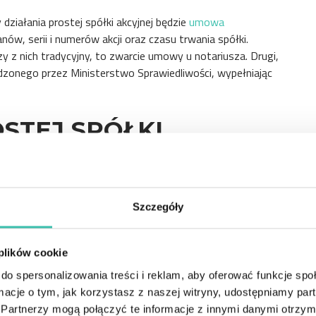
ałania prostej spółki akcyjnej będzie
umowa
ganów, serii i numerów akcji oraz czasu trwania spółki.
 nich tradycyjny, to zwarcie umowy u notariusza. Drugi,
dzonego przez Ministerstwo Sprawiedliwości, wypełniając
STEJ SPÓŁKI
Szczegóły
e rejestracja PSA w Krajowym Rejestrze Sądowym. Sposób
owy. Jeśli skorzystasz z systemu S24 to rejestrację
 plików cookie
e 250 zł. Jest to opłata za złożenie wniosku.
, wtedy należy złożyć odpowiednie dokumenty w wydziale
do spersonalizowania treści i reklam, aby oferować funkcje sp
 w Krajowym Rejestrze Sądowym będzie wynosiła 500 zł –
ormacje o tym, jak korzystasz z naszej witryny, udostępniamy p
nek sądu.
Partnerzy mogą połączyć te informacje z innymi danymi otrzym