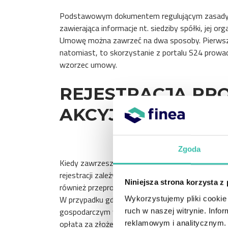
Podstawowym dokumentem regulującym zasady dzi
zawierająca informacje nt. siedziby spółki, jej or
Umowę można zawrzeć na dwa sposoby. Pierwszy z
natomiast, to skorzystanie z portalu S24 prowa
wzorzec umowy.
REJESTRACJA PRO
AKCYJNEJ
Zgoda
Kiedy zawrzesz umowę, kolejnym krokiem będzi
rejestracji zależy od tego metody podpisania um
Niniejsza strona korzysta z
również przeprowadzisz online i jej koszt wyniesi
W przypadku gdy podpisałeś umowę u notariusza
Wykorzystujemy pliki cookie 
gospodarczym w sądzie rejonowym. Rejestracja
ruch w naszej witrynie. Inf
opłata za złożenie wniosku – płacisz ją na rachu
reklamowym i analitycznym. 