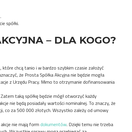
.
ie spółki.
KCYJNA – DLA KOGO?
, które chcą tanio i w bardzo szybkim czasie założyć
aznaczyć, że Prosta Spółka Akcyjna nie będzie mogła
 dotacje z Urzędu Pracy. Mimo to otrzymanie dofinansowania
. Zatem taką spółkę będzie mógł otworzyć każdy
akcje nie będą posiadały wartości nominalnej. To znaczy, że
cji, co za 500 000 złotych. Wszystko zależy od umowy
 akcje nie mają form
dokumentów
. Dzięki temu nie trzeba
ych. Wszystkie sprawy mogą przebiegać za